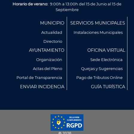
Horario de verano:
9:00h a 13:00h del 15 de Junio al 15 de
Septiembre
Menú
MUNICIPIO
SERVICIOS MUNICIPALES
Footer
Actualidad
Instalaciones Municipales
Directorio
AYUNTAMIENTO
OFICINA VIRTUAL
Organización
Sede Electrónica
Actas del Pleno
Quejas y Sugerencias
Utilizamos cookies propias y de terceros para analizar
Portal de Transparencia
Pago de Tributos Online
nuestros servicios y mostrarte publicidad relacionada con
ENVIAR INCIDENCIA
GUÍA TURÍSTICA
tus preferencias en base a un perfil elaborado a partir de tus
hábitos de navegación (por ejemplo, páginas visitadas).
Puedes obtener más información y configurar tus
preferencia accediendo a CONFIGURACIÓN DE COOKIES.
Política de Privacidad
Política de Cookies
© 2026