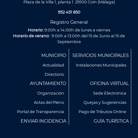
Plaza de la Villa 1, planta 1. 29100 Coín (Málaga)
952 451 850
Registro General
Horario:
9:00h a 14:00h de lunes a viernes
Horario de verano:
9:00h a 13:00h del 15 de Junio al 15 de
Septiembre
Menú
MUNICIPIO
SERVICIOS MUNICIPALES
Footer
Actualidad
Instalaciones Municipales
Directorio
AYUNTAMIENTO
OFICINA VIRTUAL
Organización
Sede Electrónica
Actas del Pleno
Quejas y Sugerencias
Utilizamos cookies propias y de terceros para analizar
Portal de Transparencia
Pago de Tributos Online
nuestros servicios y mostrarte publicidad relacionada con
ENVIAR INCIDENCIA
GUÍA TURÍSTICA
tus preferencias en base a un perfil elaborado a partir de tus
hábitos de navegación (por ejemplo, páginas visitadas).
Puedes obtener más información y configurar tus