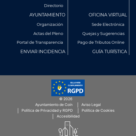
Directorio
AYUNTAMIENTO
OFICINA VIRTUAL
Organización
Sede Electrónica
Actas del Pleno
Quejas y Sugerencias
Utilizamos cookies propias y de terceros para analizar
Portal de Transparencia
Pago de Tributos Online
nuestros servicios y mostrarte publicidad relacionada con
ENVIAR INCIDENCIA
GUÍA TURÍSTICA
tus preferencias en base a un perfil elaborado a partir de tus
hábitos de navegación (por ejemplo, páginas visitadas).
Puedes obtener más información y configurar tus
preferencia accediendo a CONFIGURACIÓN DE COOKIES.
Política de Privacidad
Política de Cookies
© 2026
CONFIGURACIÓN DE COOKIES
Ayuntamiento de Coín
Aviso Legal
Menú
Política de Privacidad y RGPD
Política de Cookies
SubFooter
Accesibilidad
RECHAZAR TODO