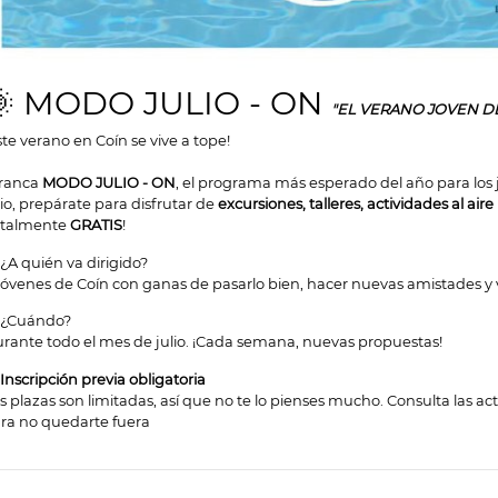
🌞 MODO JULIO - ON
"EL VERANO JOVEN D
ste verano en Coín se vive a tope!
ranca
MODO JULIO - ON
, el programa más esperado del año para los
lio, prepárate para disfrutar de
excursiones, talleres, actividades al air
otalmente
GRATIS
!
 ¿A quién va dirigido?
jóvenes de Coín con ganas de pasarlo bien, hacer nuevas amistades y v
 ¿Cuándo?
rante todo el mes de julio. ¡Cada semana, nuevas propuestas!
Inscripción previa obligatoria
s plazas son limitadas, así que no te lo pienses mucho. Consulta las ac
ra no quedarte fuera