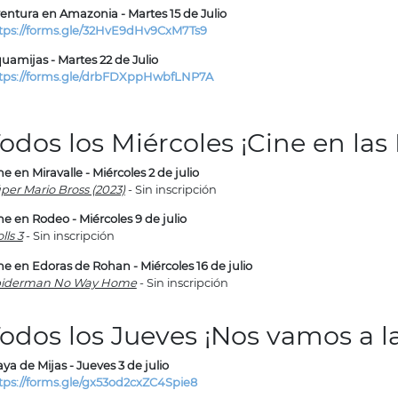
entura en Amazonia - Martes 15 de Julio
tps://forms.gle/32HvE9dHv9CxM7Ts9
uamijas - Martes 22 de Julio
tps://forms.gle/drbFDXppHwbfLNP7A
odos los Miércoles ¡Cine en las 
ne en Miravalle - Miércoles 2 de julio
per Mario Bross (2023)
- Sin inscripción
ne en Rodeo - Miércoles 9 de julio
lls 3
- Sin inscripción
ne en Edoras de Rohan - Miércoles 16 de julio
iderman No Way Home
- Sin inscripción
odos los Jueves ¡Nos vamos a la
aya de Mijas - Jueves 3 de julio
tps://forms.gle/gx53od2cxZC4Spie8