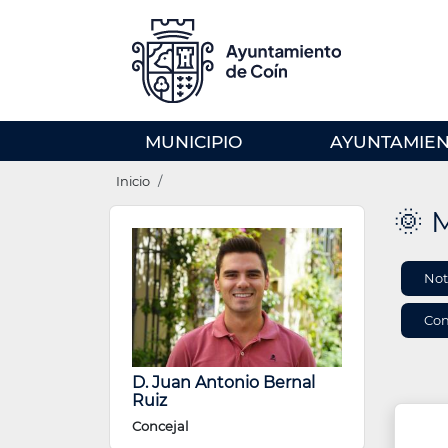
Pasar
al
contenido
principal
MENU
MUNICIPIO
AYUNTAMIE
PRINCIPAL
Ruta
(EN)
Inicio
de
🌞 
navegación
INF
Not
DE
ÁRE
Con
D. Juan Antonio Bernal
Ruiz
Concejal