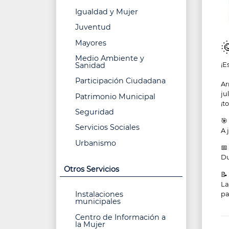
Igualdad y Mujer
Juventud
Mayores
Medio Ambiente y
¡E
Sanidad
Participación Ciudadana
Ar
ju
Patrimonio Municipal
¡t
Seguridad
🎯
Servicios Sociales
A 
Urbanismo
📅
Du
Otros Servicios
📝
La
pa
Instalaciones
municipales
Centro de Información a
la Mujer