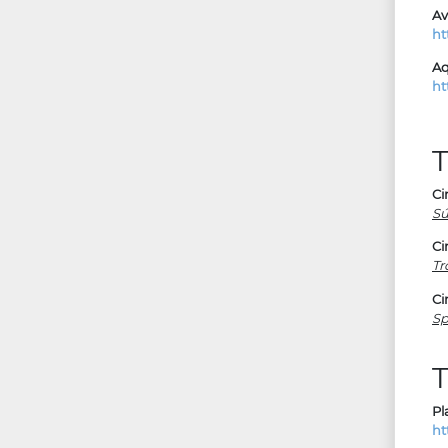
Av
ht
Aq
ht
T
Ci
Sú
Ci
Tro
Ci
Sp
T
Pl
ht