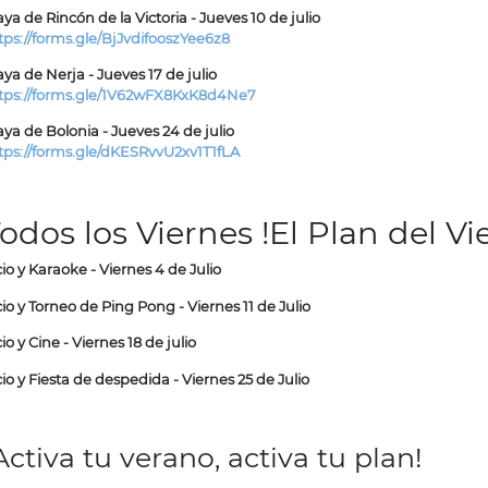
aya de Rincón de la Victoria - Jueves 10 de julio
tps://forms.gle/BjJvdifooszYee6z8
aya de Nerja - Jueves 17 de julio
tps://forms.gle/1V62wFX8KxK8d4Ne7
aya de Bolonia - Jueves 24 de julio
tps://forms.gle/dKESRvvU2xv1T1fLA
odos los Viernes !El Plan del Vi
io y Karaoke - Viernes 4 de Julio
io y Torneo de Ping Pong - Viernes 11 de Julio
io y Cine - Viernes 18 de julio
io y Fiesta de despedida - Viernes 25 de Julio
Activa tu verano, activa tu plan!