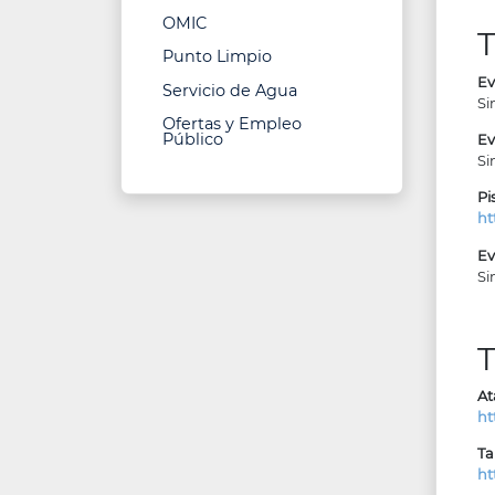
OMIC
Punto Limpio
Ev
Servicio de Agua
Si
Ofertas y Empleo
Público
Ev
Si
Pi
ht
Ev
Si
T
At
ht
Ta
ht