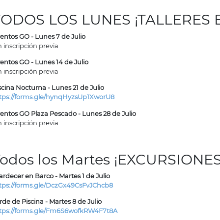
TODOS LOS LUNES ¡TALLERES 
entos GO - Lunes 7 de Julio
n inscripción previa
entos GO - Lunes 14 de Julio
n inscripción previa
scina Nocturna - Lunes 21 de Julio
tps://forms.gle/hynqHyzsUp1XworU8
entos GO Plaza Pescado - Lunes 28 de Julio
n inscripción previa
odos los Martes ¡EXCURSIONES
ardecer en Barco - Martes 1 de Julio
tps://forms.gle/DczGx49CsFvJChcb8
rde de Piscina - Martes 8 de Julio
tps://forms.gle/Fm6S6wofkRW4F7t8A