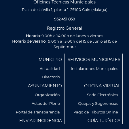
Oficinas Técnicas Municipales
Plaza de la Villa 1, planta 1. 29100 Coín (Málaga)
952 451 850
Registro General
Horario:
9:00h a 14:00h de lunes a viernes
Horario de verano:
9:00h a 13:00h del 15 de Junio al 15 de
Septiembre
Menú
MUNICIPIO
SERVICIOS MUNICIPALES
Footer
Actualidad
Instalaciones Municipales
Directorio
AYUNTAMIENTO
OFICINA VIRTUAL
Organización
Sede Electrónica
Actas del Pleno
Quejas y Sugerencias
Utilizamos cookies propias y de terceros para analizar
Portal de Transparencia
Pago de Tributos Online
nuestros servicios y mostrarte publicidad relacionada con
ENVIAR INCIDENCIA
GUÍA TURÍSTICA
tus preferencias en base a un perfil elaborado a partir de tus
hábitos de navegación (por ejemplo, páginas visitadas).