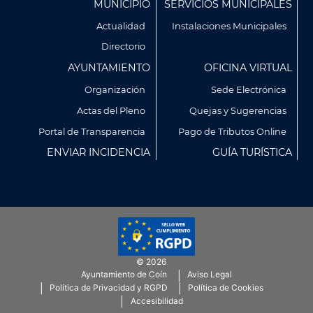
MUNICIPIO
SERVICIOS MUNICIPALES
Footer
Actualidad
Instalaciones Municipales
Directorio
AYUNTAMIENTO
OFICINA VIRTUAL
Organización
Sede Electrónica
Actas del Pleno
Quejas y Sugerencias
Utilizamos cookies propias y de terceros para analizar
Portal de Transparencia
Pago de Tributos Online
nuestros servicios y mostrarte publicidad relacionada con
ENVIAR INCIDENCIA
GUÍA TURÍSTICA
tus preferencias en base a un perfil elaborado a partir de tus
hábitos de navegación (por ejemplo, páginas visitadas).
Puedes obtener más información y configurar tus
preferencia accediendo a CONFIGURACIÓN DE COOKIES.
Política de Privacidad
Política de Cookies
© 2026
CONFIGURACIÓN DE COOKIES
Ayuntamiento de Coín
Aviso Legal
Menú
Política de Privacidad y RGPD
Política de Cookies
SubFooter
Accesibilidad
RECHAZAR TODO