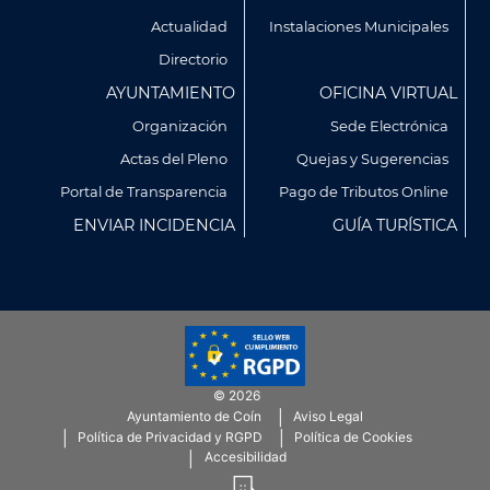
Footer
Actualidad
Instalaciones Municipales
Directorio
AYUNTAMIENTO
OFICINA VIRTUAL
Organización
Sede Electrónica
Actas del Pleno
Quejas y Sugerencias
Utilizamos cookies propias y de terceros para analizar
Portal de Transparencia
Pago de Tributos Online
nuestros servicios y mostrarte publicidad relacionada con
ENVIAR INCIDENCIA
GUÍA TURÍSTICA
tus preferencias en base a un perfil elaborado a partir de tus
hábitos de navegación (por ejemplo, páginas visitadas).
Puedes obtener más información y configurar tus
preferencia accediendo a CONFIGURACIÓN DE COOKIES.
Política de Privacidad
Política de Cookies
© 2026
CONFIGURACIÓN DE COOKIES
Ayuntamiento de Coín
Aviso Legal
Menú
Política de Privacidad y RGPD
Política de Cookies
SubFooter
Accesibilidad
RECHAZAR TODO