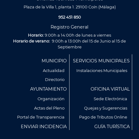
Plaza de la Villa 1, planta 1. 29100 Coín (Málaga)
952 451 850
Registro General
Horario:
9:00h a 14:00h de lunes a viernes
Horario de verano:
9:00h a 13:00h del 15 de Junio al 15 de
Septiembre
Menú
MUNICIPIO
SERVICIOS MUNICIPALES
Footer
Actualidad
Instalaciones Municipales
Directorio
AYUNTAMIENTO
OFICINA VIRTUAL
Organización
Sede Electrónica
Actas del Pleno
Quejas y Sugerencias
Utilizamos cookies propias y de terceros para analizar
Portal de Transparencia
Pago de Tributos Online
nuestros servicios y mostrarte publicidad relacionada con
ENVIAR INCIDENCIA
GUÍA TURÍSTICA
tus preferencias en base a un perfil elaborado a partir de tus
hábitos de navegación (por ejemplo, páginas visitadas).
Puedes obtener más información y configurar tus