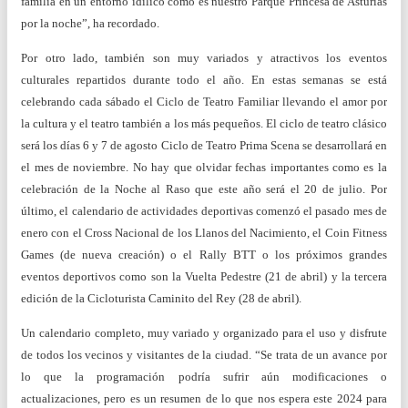
familia en un entorno idílico como es nuestro Parque Princesa de Asturias
por la noche”, ha recordado.
Por otro lado, también son muy variados y atractivos los eventos
culturales repartidos durante todo el año. En estas semanas se está
celebrando cada sábado el Ciclo de Teatro Familiar llevando el amor por
la cultura y el teatro también a los más pequeños. El ciclo de teatro clásico
será los días 6 y 7 de agosto Ciclo de Teatro Prima Scena se desarrollará en
el mes de noviembre. No hay que olvidar fechas importantes como es la
celebración de la Noche al Raso que este año será el 20 de julio. Por
último, el calendario de actividades deportivas comenzó el pasado mes de
enero con el Cross Nacional de los Llanos del Nacimiento, el Coin Fitness
Games (de nueva creación) o el Rally BTT o los próximos grandes
eventos deportivos como son la Vuelta Pedestre (21 de abril) y la tercera
edición de la Cicloturista Caminito del Rey (28 de abril).
Un calendario completo, muy variado y organizado para el uso y disfrute
de todos los vecinos y visitantes de la ciudad. “Se trata de un avance por
lo que la programación podría sufrir aún modificaciones o
actualizaciones, pero es un resumen de lo que nos espera este 2024 para