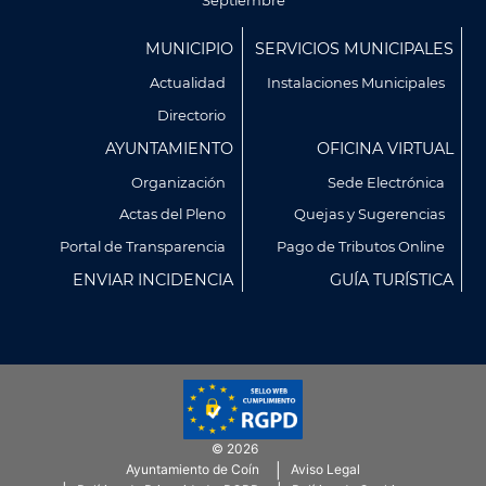
Septiembre
Menú
MUNICIPIO
SERVICIOS MUNICIPALES
Footer
Actualidad
Instalaciones Municipales
Directorio
AYUNTAMIENTO
OFICINA VIRTUAL
Organización
Sede Electrónica
Actas del Pleno
Quejas y Sugerencias
Utilizamos cookies propias y de terceros para analizar
Portal de Transparencia
Pago de Tributos Online
nuestros servicios y mostrarte publicidad relacionada con
ENVIAR INCIDENCIA
GUÍA TURÍSTICA
tus preferencias en base a un perfil elaborado a partir de tus
hábitos de navegación (por ejemplo, páginas visitadas).
Puedes obtener más información y configurar tus
preferencia accediendo a CONFIGURACIÓN DE COOKIES.
Política de Privacidad
Política de Cookies
© 2026
CONFIGURACIÓN DE COOKIES
Ayuntamiento de Coín
Aviso Legal