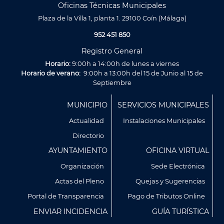
Oficinas Técnicas Municipales
Plaza de la Villa 1, planta 1. 29100 Coín (Málaga)
952 451 850
Registro General
Horario:
9:00h a 14:00h de lunes a viernes
Horario de verano:
9:00h a 13:00h del 15 de Junio al 15 de
Septiembre
Menú
MUNICIPIO
SERVICIOS MUNICIPALES
Footer
Actualidad
Instalaciones Municipales
Directorio
AYUNTAMIENTO
OFICINA VIRTUAL
Organización
Sede Electrónica
Actas del Pleno
Quejas y Sugerencias
Utilizamos cookies propias y de terceros para analizar
Portal de Transparencia
Pago de Tributos Online
nuestros servicios y mostrarte publicidad relacionada con
ENVIAR INCIDENCIA
GUÍA TURÍSTICA
tus preferencias en base a un perfil elaborado a partir de tus
hábitos de navegación (por ejemplo, páginas visitadas).