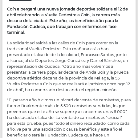
Coín albergará una nueva jornada deportiva solidaria el 12 de
abril celebrando la Vuelta Pedestre a Coín, la carrera más
decana de la ciudad. Este año, los beneficios irán para la
Fundación Cudeca, que trabajan con enfermos en fase
terminal.
La solidaridad saldrá a las calles de Coín para correr en la
tradicional Vuelta Pedestre. Esta mañana así lo han
presentado el alcalde de la localidad, Francisco Santos, junto
al concejal de Deportes, Jorge González y Daniel Sánchez, en
representación de Cudeca. "Otro año más volvemos a
presentar la carrera popular decana de Andalucía y la prueba
deportiva atlética decana de la provincia de Málaga, la 55
Vuelta Pedestre a Coín que se realizará el próximo domingo 12
de abril", ha comenzado destacando el regidor coineño.
"El pasado año hicimos un récord de venta de camisetas, pues
fueron finalmente más de 5.500 camisetas vendidas, lo que
prevemos que este año se supere y alcancemos unas 6.000",
ha destacado el alcalde. La venta de camisetas es "crucial"
para esta prueba, pues "todo el dinero recaudado, como cada
año, va para una asociación o causa benéfica y este año el
beneficiario será la Fundación Cudeca que hace un