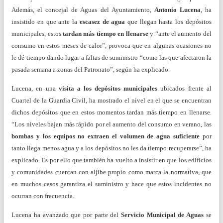
Además, el concejal de Aguas del Ayuntamiento,
Antonio Lucena
, ha
insistido en que ante la
escasez de agua
que llegan hasta los depósitos
municipales, estos
tardan más tiempo en llenarse
y “ante el aumento del
consumo en estos meses de calor”, provoca que en algunas ocasiones no
le dé tiempo dando lugar a faltas de suministro “como las que afectaron la
pasada semana a zonas del Patronato”, según ha explicado.
Lucena, en una
visita a los depósitos municipales
ubicados frente al
Cuartel de la Guardia Civil, ha mostrado el nivel en el que se encuentran
dichos depósitos que en estos momentos tardan más tiempo en llenarse.
“Los niveles bajan más rápido por el aumento del consumo en verano, las
bombas y los equipos no extraen el volumen de agua suficiente
por
tanto llega menos agua y a los depósitos no les da tiempo recuperarse”, ha
explicado. Es por ello que también ha vuelto a insistir en que los edificios
y comunidades cuentan con aljibe propio como marca la normativa, que
en muchos casos garantiza el suministro y hace que estos incidentes no
ocurran con frecuencia.
Lucena ha avanzado que por parte del
Servicio Municipal de Aguas
se