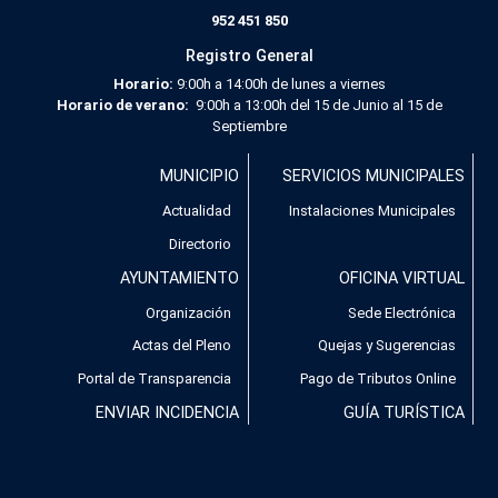
952 451 850
Registro General
Horario:
9:00h a 14:00h de lunes a viernes
Horario de verano:
9:00h a 13:00h del 15 de Junio al 15 de
Septiembre
Menú
MUNICIPIO
SERVICIOS MUNICIPALES
Footer
Actualidad
Instalaciones Municipales
Directorio
AYUNTAMIENTO
OFICINA VIRTUAL
Organización
Sede Electrónica
Actas del Pleno
Quejas y Sugerencias
Utilizamos cookies propias y de terceros para analizar nuestros
Portal de Transparencia
Pago de Tributos Online
servicios y mostrarte publicidad relacionada con tus preferencias
ENVIAR INCIDENCIA
GUÍA TURÍSTICA
en base a un perfil elaborado a partir de tus hábitos de navegación
(por ejemplo, páginas visitadas). Puedes obtener más información
y configurar tus preferencia accediendo a CONFIGURACIÓN DE
COOKIES.