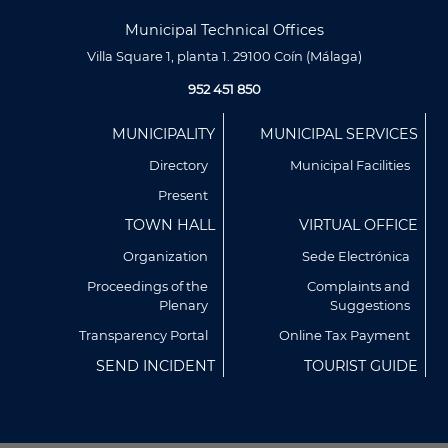
Municipal Technical Offices
Villa Square 1, planta 1. 29100 Coín (Málaga)
952 451 850
Menú
MUNICIPALITY
MUNICIPAL SERVICES
Footer
Directory
Municipal Facilities
Present
TOWN HALL
VIRTUAL OFFICE
Organization
Sede Electrónica
Proceedings of the
Complaints and
Plenary
Suggestions
Utilizamos cookies propias y de terceros para analizar
nuestros servicios y mostrarte publicidad relacionada con
Transparency Portal
Online Tax Payment
tus preferencias en base a un perfil elaborado a partir de tus
SEND INCIDENT
TOURIST GUIDE
hábitos de navegación (por ejemplo, páginas visitadas).
Puedes obtener más información y configurar tus
preferencia accediendo a CONFIGURACIÓN DE COOKIES.
Política de Privacidad