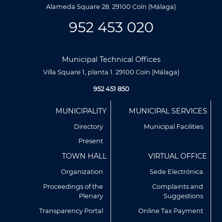
Alameda Square 28. 29100 Coín (Málaga)
952 453 020
Municipal Technical Offices
Villa Square 1, planta 1. 29100 Coín (Málaga)
952 451 850
Menú
MUNICIPALITY
MUNICIPAL SERVICES
Footer
Directory
Municipal Facilities
Present
TOWN HALL
VIRTUAL OFFICE
Organization
Sede Electrónica
Proceedings of the
Complaints and
Plenary
Suggestions
Utilizamos cookies propias y de terceros para analizar
nuestros servicios y mostrarte publicidad relacionada con
Transparency Portal
Online Tax Payment
tus preferencias en base a un perfil elaborado a partir de tus