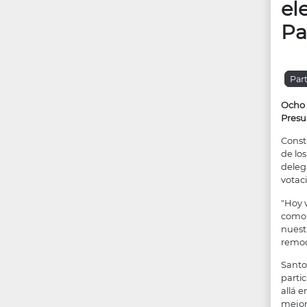
el
Pa
Par
Ocho 
Presu
Const
de los
deleg
votac
"Hoy 
como 
nuest
remod
Santo
partic
allá 
mejor