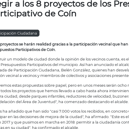
egir a los 8 proyectos de los Pr
rticipativo de Coín
ticipación Ciudadana
proyectos se harán realidad gracias a la participación vecinal que han 
puestos Participativos de Coín.
ruir un modelo de ciudad donde la opinión de los vecinos cuenta, es e
 Presupuestos Participativos del municipio. Así han anunciado el alcald
ada de Participación Ciudadana, Belén González, quienes han desvela
ión vecinal a vecinos y miembros de colectivos y asociaciones presentes
vemos estas propuestas sobre papel, pero en unos meses serán ocho n
todos los proyectos que hemos llevado a cabo hasta ahora interviniendo
ra ciudad, desde parques infantiles, reductores de velocidad, buzonera
elación del Área de Juventud", ha comenzado destacando el alcalde.
s ha añadido que han sido "casi 7.000 votos los recibidos, en concreto
ipar en las decisiones de mejora de la ciudad", ha afirmado. "Este es el
en 2017 y que pusimos en marcha en 2018: permitir a la ciudadanía cont
as en su ciudad", ha confirmado el alcalde.