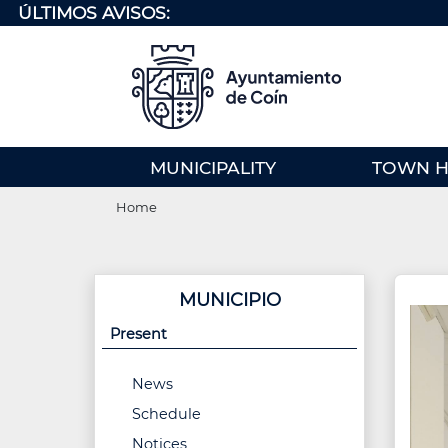
Skip
ÚLTIMOS AVISOS:
to
main
content
MENU
MUNICIPALITY
TOWN H
PRINCIPAL
Breadcrumb
(EN)
Home
MUNICIPIO
Present
News
Schedule
Notices