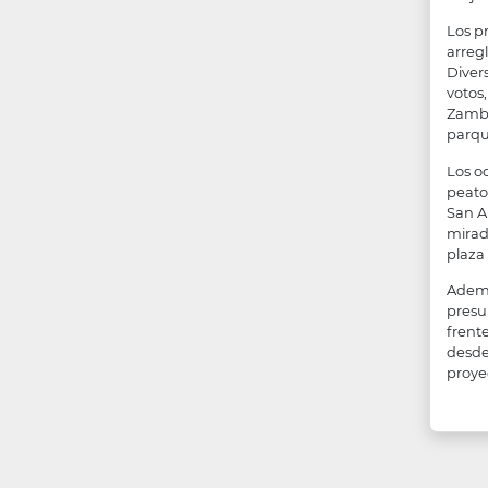
Los pr
arreg
Diver
votos
Zambr
parque
Los o
peato
San A
mirad
plaza 
Ademá
presu
frent
desde
proye