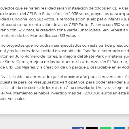
oyectos que se harán realidad serán instalación de toldos en CEIP Carazo
lo de aseos del CEI San Sebastián con 1.038 votos, proyectos para impu
sidad Funcional con 583 votos, la remodelación suelo patio infantil y 
, el acondicionamiento salón de actos CEIP Pintor Palomo con 550 votos
ano con 523 votos, la creación zona verde junto iglesia San Sebasti
 infantil de Los Montecillos con 313 votos.
cho proyectos que no podrán ser ejecutados con esta partida presupues
nal y reductores de velocidad en avenida de España: el soterrado de do
ntón en Julio Romero de Torres, la mejora del Skate Park y material juv
or Sierra Gorda, mejora de los parques de la urbanización El Palomar, l
de Urb. Los Alijares, y la creación de un parque Biosaludable en el Rod
s, el alcalde ha anunciado que el próximo año para la novena edici
puestaria para los Presupuestos Participativos, para poder atender 
e a la subida de costes de los mismos", ha desvelado. Una vez se ejecu
 el Ayuntamiento se habrá invertido más de 1.200.000 euros en esta im
ctos vecinales.