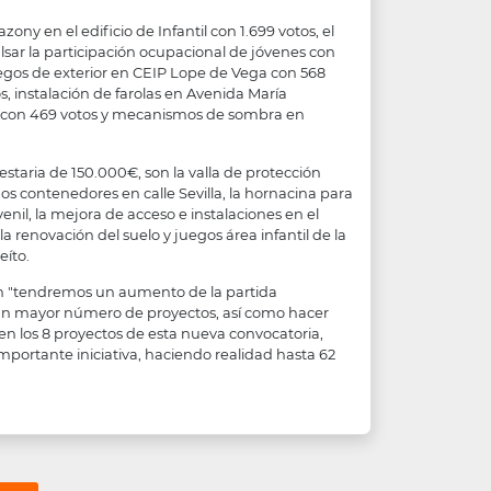
ny en el edificio de Infantil con 1.699 votos, el
lsar la participación ocupacional de jóvenes con
juegos de exterior en CEIP Lope de Vega con 568
, instalación de farolas en Avenida María
án con 469 votos y mecanismos de sombra en
taria de 150.000€, son la valla de protección
s contenedores en calle Sevilla, la hornacina para
enil, la mejora de acceso e instalaciones en el
a renovación del suelo y juegos área infantil de la
eíto.
ón "tendremos un aumento de la partida
a un mayor número de proyectos, así como hacer
ten los 8 proyectos de esta nueva convocatoria,
portante iniciativa, haciendo realidad hasta 62