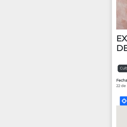
EX
DE
Cul
Fecha
22 de