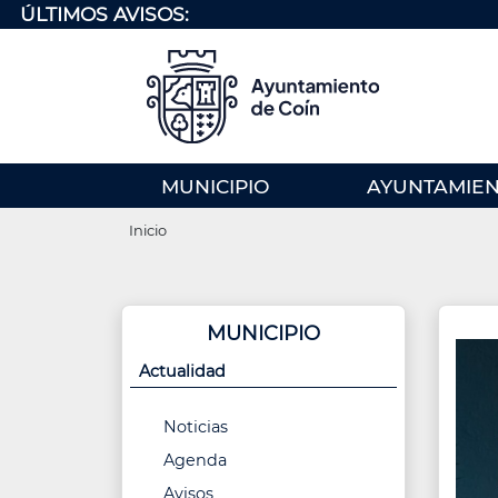
Pasar
ÚLTIMOS AVISOS:
al
contenido
principal
MENU
MUNICIPIO
AYUNTAMIE
PRINCIPAL
Ruta
(EN)
Inicio
de
navegación
MUNICIPIO
Actualidad
Noticias
Agenda
Avisos