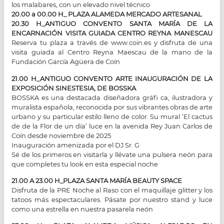
los malabares, con un elevado nivel técnico
20.00 a 00.00 H_ PLAZA ALAMEDA MERCADO ARTESANAL
20.30 H_ANTIGUO CONVENTO SANTA MARÍA DE LA
ENCARNACIÓN VISITA GUIADA CENTRO REYNA MANESCAU
Reserva tu plaza a través de www.coin.es y disfruta de una
visita guiada al Centro Reyna Maescau de la mano de la
Fundación García Agüera de Coín
21.00 H_ANTIGUO CONVENTO ARTE INAUGURACIÓN DE LA
EXPOSICIÓN SINESTESIA, DE BOSSKA
BOSSKA es una destacada diseñadora gráfi ca, ilustradora y
muralista española, reconocida por sus vibrantes obras de arte
urbano y su particular estilo lleno de color. Su mural ‘El cactus
de de la Flor de un día’ luce en la avenida Rey Juan Carlos de
Coín desde noviembre de 2025
Inauguración amenizada por el DJ Sr. G
Sé de los primeros en visitarla y llévate una pulsera neón para
que completes tu look en esta especial noche
21.00 A 23.00 H_PLAZA SANTA MARÍA BEAUTY SPACE
Disfruta de la PRE Noche al Raso con el maquillaje glitter y los
tatoos más espectaculares. Pásate por nuestro stand y luce
como una estrella en nuestra pasarela neón