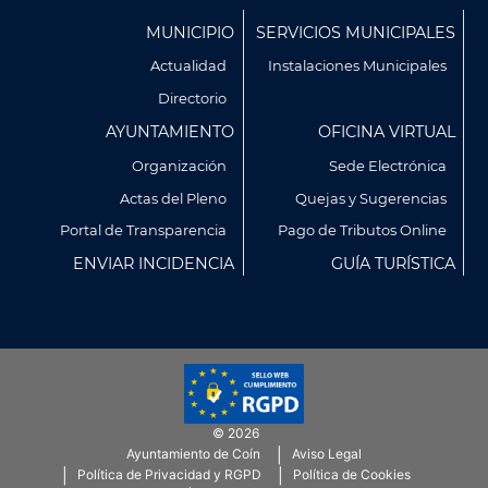
Menú
MUNICIPIO
SERVICIOS MUNICIPALES
Footer
Actualidad
Instalaciones Municipales
Directorio
AYUNTAMIENTO
OFICINA VIRTUAL
Organización
Sede Electrónica
Actas del Pleno
Quejas y Sugerencias
Utilizamos cookies propias y de terceros para analizar
Portal de Transparencia
Pago de Tributos Online
nuestros servicios y mostrarte publicidad relacionada con
ENVIAR INCIDENCIA
GUÍA TURÍSTICA
tus preferencias en base a un perfil elaborado a partir de tus
hábitos de navegación (por ejemplo, páginas visitadas).
Puedes obtener más información y configurar tus
preferencia accediendo a CONFIGURACIÓN DE COOKIES.
Política de Privacidad
Política de Cookies
© 2026
CONFIGURACIÓN DE COOKIES
Ayuntamiento de Coín
Aviso Legal
Menú
Política de Privacidad y RGPD
Política de Cookies
SubFooter