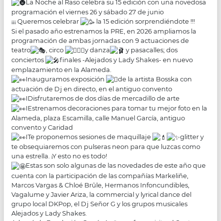
La Noche al Raso celebra su 15 edición con una novedosa
programación el viernes 26 y sábado 27 de junio
¡¡¡ Queremos celebrar
la 15 edición sorprendiéndote !!!
Si el pasado año estrenamos la PRE, en 2026 ampliamos la
programación de ambas jornadas con 9 actuaciones de
teatro
, circo
y danza
y pasacalles; dos
conciertos
finales -Alejados y Lady Shakes- en nuevo
emplazamiento en la Alameda.
Inauguramos exposición
de la artista Bosska con
actuación de Dj en directo, en el antiguo convento
IDisfrutaremos de dos días de mercadillo de arte
IEstrenamos decoraciones para tomar tu mejor foto en la
Alameda, plaza Escamilla, calle Manuel García, antiguo
convento y Caridad
ITe proponemos sesiones de maquillaje
glitter y
te obsequiaremos con pulseras neon para que luzcas como
una estrella. ¡Y esto no es todo!
Estas son solo algunas de las novedades de este año que
cuenta con la participación de las compañías Markeliñe,
Marcos Vargas & Chloé Brûle, Hermanos Infoncundibles,
Vagalume y Javier Ariza, la commercial y lyrical dance del
grupo local DKPop, el Dj Señor G y los grupos musicales
Alejados y Lady Shakes.