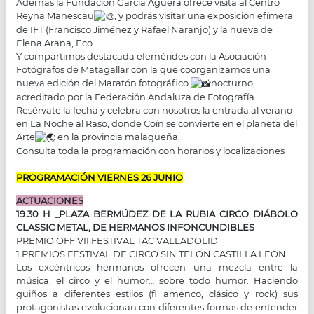
Además la Fundación García Agüera ofrece visita al Centro
Reyna Manescau
, y podrás visitar una exposición efímera
de IFT (Francisco Jiménez y Rafael Naranjo) y la nueva de
Elena Arana, Eco.
Y compartimos destacada efemérides con la Asociación
Fotógrafos de Matagallar con la que coorganizamos una
nueva edición del Maratón fotográfico
nocturno,
acreditado por la Federación Andaluza de Fotografía.
Resérvate la fecha y celebra con nosotros la entrada al verano
en La Noche al Raso, donde Coín se convierte en el planeta del
Arte
en la provincia malagueña.
Consulta toda la programación con horarios y localizaciones
PROGRAMACIÓN VIERNES 26 JUNIO
ACTUACIONES
19.30 H _PLAZA BERMÚDEZ DE LA RUBIA CIRCO DIÁBOLO
CLASSIC METAL, DE HERMANOS INFONCUNDIBLES
PREMIO OFF VII FESTIVAL TAC VALLADOLID
1 PREMIOS FESTIVAL DE CIRCO SIN TELÓN CASTILLA LEÓN
Los excéntricos hermanos ofrecen una mezcla entre la
música, el circo y el humor… sobre todo humor. Haciendo
guiños a diferentes estilos (fl amenco, clásico y rock) sus
protagonistas evolucionan con diferentes formas de entender