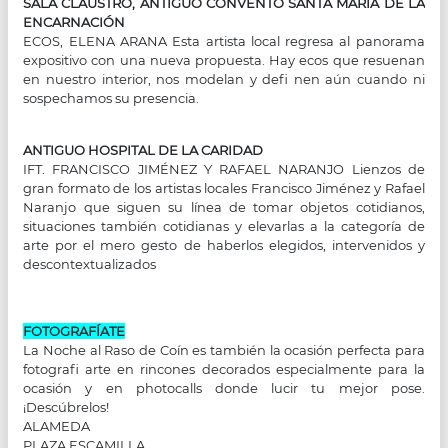
SALA CLAUSTRO, ANTIGUO CONVENTO SANTA MARÍA DE LA
ENCARNACIÓN
ECOS, ELENA ARANA Esta artista local regresa al panorama
expositivo con una nueva propuesta. Hay ecos que resuenan
en nuestro interior, nos modelan y defi nen aún cuando ni
sospechamos su presencia.
ANTIGUO HOSPITAL DE LA CARIDAD
IFT. FRANCISCO JIMÉNEZ Y RAFAEL NARANJO Lienzos de
gran formato de los artistas locales Francisco Jiménez y Rafael
Naranjo que siguen su línea de tomar objetos cotidianos,
situaciones también cotidianas y elevarlas a la categoría de
arte por el mero gesto de haberlos elegidos, intervenidos y
descontextualizados
FOTOGRAFÍATE
La Noche al Raso de Coín es también la ocasión perfecta para
fotografi arte en rincones decorados especialmente para la
ocasión y en photocalls donde lucir tu mejor pose.
¡Descúbrelos!
ALAMEDA
PLAZA ESCAMILLA