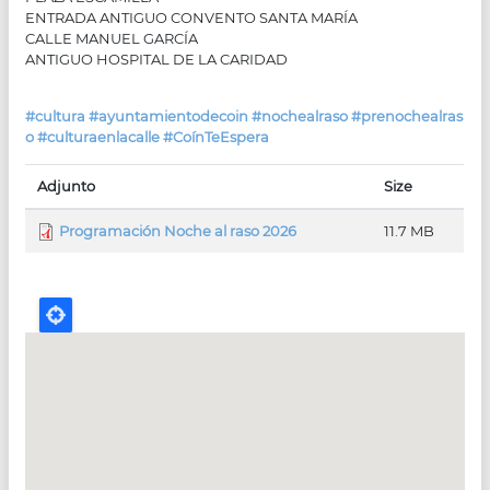
ENTRADA ANTIGUO CONVENTO SANTA MARÍA
CALLE MANUEL GARCÍA
ANTIGUO HOSPITAL DE LA CARIDAD
#cultura
#ayuntamientodecoin
#nochealraso
#prenochealras
o
#culturaenlacalle
#CoínTeEspera
Adjunto
Size
Programación Noche al raso 2026
11.7 MB