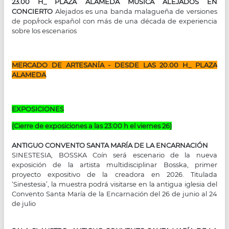
23.00 H_ PLAZA ALAMEDA MÚSICA ALEJADOS EN
CONCIERTO
Alejados es una banda malagueña de versiones
de pop/rock español con más de una década de experiencia
sobre los escenarios
MERCADO DE ARTESANÍA - DESDE LAS 20.00 H_ PLAZA
ALAMEDA
EXPOSICIONES
(Cierre de exposiciones a las 23:00 h el viernes 26)
ANTIGUO CONVENTO SANTA MARÍA DE LA ENCARNACIÓN
SINESTESIA, BOSSKA Coín será escenario de la nueva
exposición de la artista multidisciplinar Bosska, primer
proyecto expositivo de la creadora en 2026. Titulada
‘Sinestesia’, la muestra podrá visitarse en la antigua iglesia del
Convento Santa María de la Encarnación del 26 de junio al 24
de julio