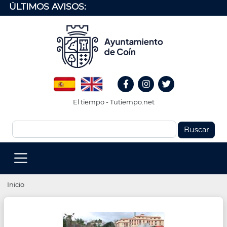
Pasar
ÚLTIMOS AVISOS:
al
contenido
principal
Redes
Spanish
English
Sociales
Facebook
Instagram
Twitter
Header
El tiempo - Tutiempo.net
Buscar
MENU
PRINCIPAL
(EN)
Ruta
Inicio
de
navegación