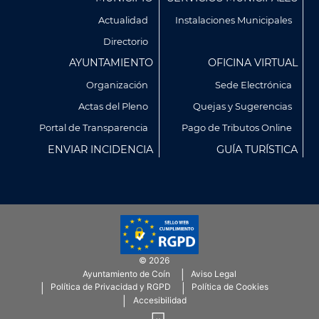
Footer
Actualidad
Instalaciones Municipales
Directorio
AYUNTAMIENTO
OFICINA VIRTUAL
Organización
Sede Electrónica
Actas del Pleno
Quejas y Sugerencias
Utilizamos cookies propias y de terceros para analizar
Portal de Transparencia
Pago de Tributos Online
nuestros servicios y mostrarte publicidad relacionada con
ENVIAR INCIDENCIA
GUÍA TURÍSTICA
tus preferencias en base a un perfil elaborado a partir de tus
hábitos de navegación (por ejemplo, páginas visitadas).
Puedes obtener más información y configurar tus
preferencia accediendo a CONFIGURACIÓN DE COOKIES.
Política de Privacidad
Política de Cookies
© 2026
CONFIGURACIÓN DE COOKIES
Ayuntamiento de Coín
Aviso Legal
Menú
Política de Privacidad y RGPD
Política de Cookies
SubFooter
Accesibilidad
RECHAZAR TODO