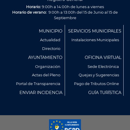
Horario:
9:00h a 14:00h de lunes a viernes
Horario de verano:
9:00h a 13:00h del 15 de Junio al 15 de
Septiembre
Menú
MUNICIPIO
SERVICIOS MUNICIPALES
Footer
Actualidad
Instalaciones Municipales
Directorio
AYUNTAMIENTO
OFICINA VIRTUAL
Organización
Sede Electrónica
Actas del Pleno
Quejas y Sugerencias
Utilizamos cookies propias y de terceros para analizar
Portal de Transparencia
Pago de Tributos Online
nuestros servicios y mostrarte publicidad relacionada con
ENVIAR INCIDENCIA
GUÍA TURÍSTICA
tus preferencias en base a un perfil elaborado a partir de tus
hábitos de navegación (por ejemplo, páginas visitadas).
Puedes obtener más información y configurar tus
preferencia accediendo a CONFIGURACIÓN DE COOKIES.
Política de Privacidad
Política de Cookies