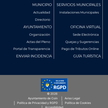
Menú
MUNICIPIO
SERVICIOS MUNICIPALES
Footer
Actualidad
Instalaciones Municipales
Directorio
AYUNTAMIENTO
OFICINA VIRTUAL
Organización
Sede Electrónica
Actas del Pleno
Quejas y Sugerencias
Portal de Transparencia
Pago de Tributos Online
ENVIAR INCIDENCIA
GUÍA TURÍSTICA
© 2026
Ayuntamiento de Coín
Aviso Legal
Menú
Política de Privacidad y RGPD
Política de Cookies
SubFooter
Accesibilidad