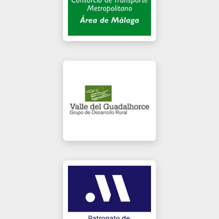
Consorcio Metropolitano
Guadalhorce
Menú
Portada
Terciario
Recaudación