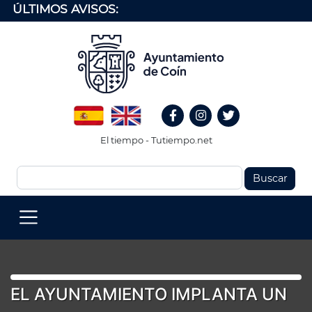
Pasar
ÚLTIMOS AVISOS:
al
contenido
principal
Redes
Spanish
English
Sociales
Facebook
Instagram
Twitter
Header
El tiempo - Tutiempo.net
Buscar
MENU
PRINCIPAL
(EN)
EL AYUNTAMIENTO IMPLANTA UN