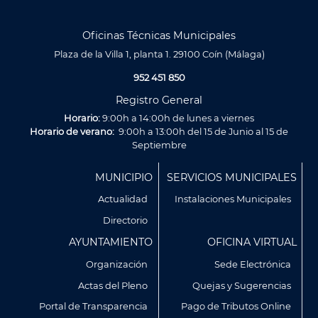
Oficinas Técnicas Municipales
Plaza de la Villa 1, planta 1. 29100 Coín (Málaga)
952 451 850
Registro General
Horario:
9:00h a 14:00h de lunes a viernes
Horario de verano:
9:00h a 13:00h del 15 de Junio al 15 de
Septiembre
Menú
MUNICIPIO
SERVICIOS MUNICIPALES
Footer
Actualidad
Instalaciones Municipales
Directorio
AYUNTAMIENTO
OFICINA VIRTUAL
Organización
Sede Electrónica
Actas del Pleno
Quejas y Sugerencias
Utilizamos cookies propias y de terceros para analizar
Portal de Transparencia
Pago de Tributos Online
nuestros servicios y mostrarte publicidad relacionada con