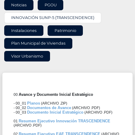
INFORMACIÓN
Noticias
PGOU
DE
ÁREA
INNOVACIÓN SUNP-5 (TRANSCENDENCE)
Instalaciones
Patrimonio
Plan Municipal de Viviendas
Visor Urbanismo
Avance y Documento Inicial Estratégico
00
Planos
- 00_01
(ARCHIVO .ZIP)
Documentos de Avance
- 00_02
(ARCHIVO .PDF)
Documento Inicial Estratégico
- 00_03
(ARCHIVO .PDF)
Resumen Ejecutivo Innovación TRASCENDENCE
01
(ARCHIVO .PDF)
Resumen Ejecutivo EAE TRANSCENDENCE
02
(ARCHIVO