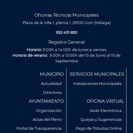
Oficinas Técnicas Municipales
Plaza de la Villa 1, planta 1. 29100 Coín (Málaga)
952 451 850
Registro General
Horario:
9:00h a 14:00h de lunes a viernes
Horario de verano:
9:00h a 13:00h del 15 de Junio al 15 de
Septiembre
Menú
MUNICIPIO
SERVICIOS MUNICIPALES
Footer
Actualidad
Instalaciones Municipales
Directorio
AYUNTAMIENTO
OFICINA VIRTUAL
Organización
Sede Electrónica
Actas del Pleno
Quejas y Sugerencias
Utilizamos cookies propias y de terceros para analizar
Portal de Transparencia
Pago de Tributos Online
nuestros servicios y mostrarte publicidad relacionada con