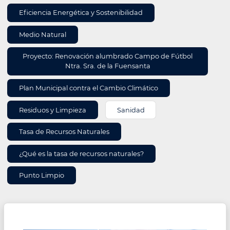
ÁREA
Eficiencia Energética y Sostenibilidad
Medio Natural
Proyecto: Renovación alumbrado Campo de Fútbol
Ntra. Sra. de la Fuensanta
Plan Municipal contra el Cambio Climático
Residuos y Limpieza
Sanidad
Tasa de Recursos Naturales
¿Qué es la tasa de recursos naturales?
Punto Limpio