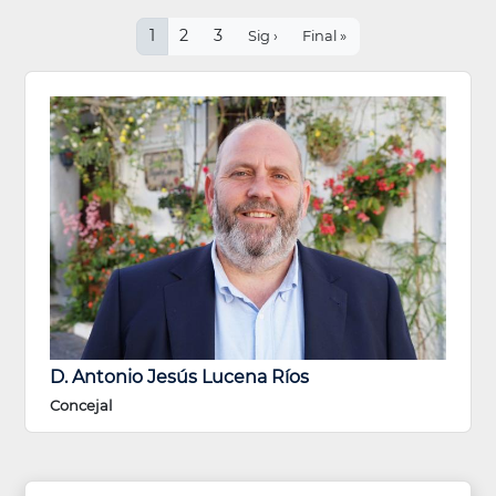
Paginación
Página
1
Page
2
Page
3
Siguiente
Última
Sig ›
Final »
actual
página
página
D. Antonio Jesús Lucena Ríos
Concejal