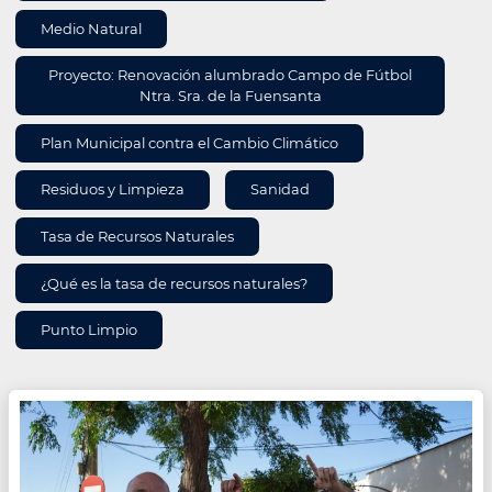
Medio Natural
Proyecto: Renovación alumbrado Campo de Fútbol
Ntra. Sra. de la Fuensanta
Plan Municipal contra el Cambio Climático
Residuos y Limpieza
Sanidad
Tasa de Recursos Naturales
¿Qué es la tasa de recursos naturales?
Punto Limpio